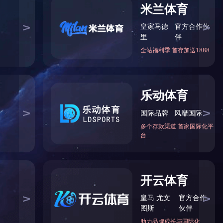
品纯度与出品率。河南粮院针对筛网类高频故
分级效果，减少停机损耗。
原料水分超标、粘性大；筛孔尺寸偏小、清料
决方法：控制原料水分在14%-16%，必要
；检查风机与风网，调整风量与风压，保证负
品含杂、漏料、分级失效。预防与修复：进料
匀张紧，避免局部受力过大；定期检查筛网边
强度。