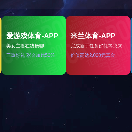
分级不均、成品粒度偏差大，常见原因：筛体倾角不当、振动
大。调整要点：按工艺要求校准筛体倾角，优化振动电机偏心
喂料速度，维持负荷均衡。
日常维护建议每班清理筛面，每周检查张紧与磨损情况，每季
火狐(中国) 采用耐磨冲孔筛与**清网机构，降低堵塞与破损
分级效果稳定达标。