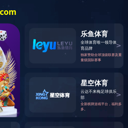
400-966-9225
免费电话：
玉米深火狐官方网站-火狐(中国)
>
质荣誉
联系我们
您现在的位置：
火狐官方网站
>>新闻资讯
保养要点