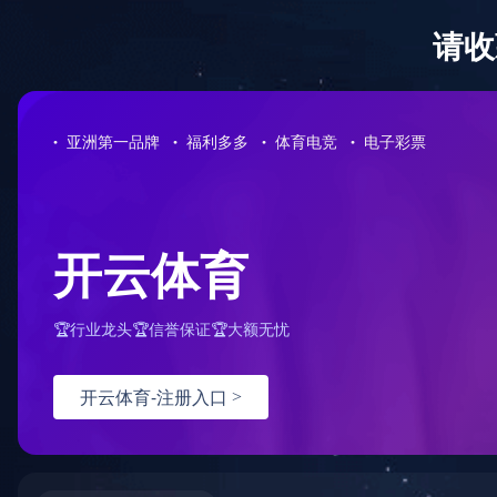
火狐官方网站
火狐官方网站-火
关于我们
产品中心
火狐
狐(中国)
产品类别
Product Classification
+ 玉米火狐官方网站-火狐(中国)