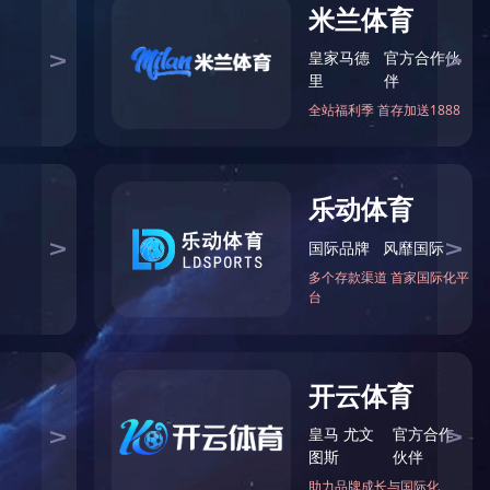
延长使用年限、保障卫生标准的重要环节。河
保养关键要点，助力设备长效运行。
钟，排净机内残留物料，避免物料粘结、结
料与输送，再停研磨、筛分、主机，**后关
箱、轴承等部位，避免短路、锈蚀与故障。采
机内残留粉料与杂物，保持通路畅通。接触原
专用护理，防止老化开裂。
保持设备整洁美观；清理车间地面散落物料与
每周大清洁、定期深度拆检清洁，形成固定制