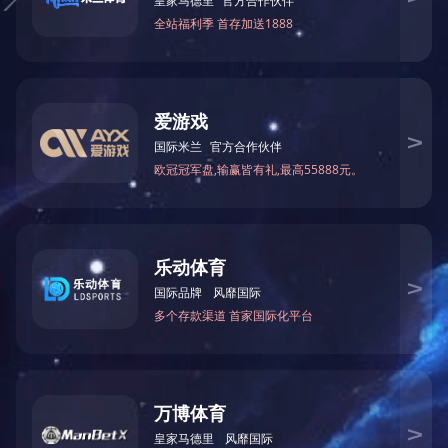
版权所有：火狐官方网站-火狐(中国) |
玉米深火狐官方网站-火狐(中国)
|
杂粮
火狐官方网站-火狐(中国)
|
手机：13298369555
网
址：//harthillstud.com/
生产基地：中国-焦作-武陟县产业集聚
区东区詹郇东路路北
销售地址：中国-焦作-武陟县产业集聚
区东区詹郇东路路北
部件检查与维护
换，避免影响加
障。检查传动皮
适范围。检查润
件润滑良好，减