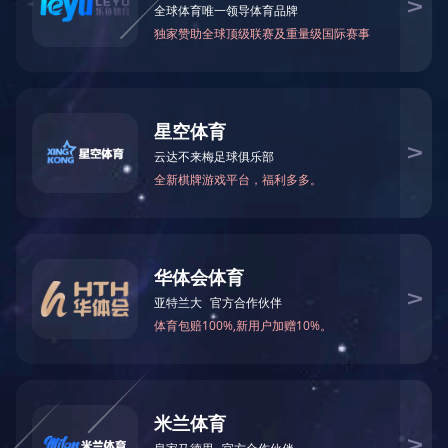
+ 面粉火狐官方网站-火狐(中国)
规范停机与深度
+ 杂粮火狐官方网站-火狐(中国)
心环节，更是降
制定标准化停机
+ 配套设备
停机操作需遵循
空载运行3-5
部件。待物料排
后及时悬挂“设
火狐官方网站-火狐(中国)
深度清洁是维护
手 机：13298369555
理表面残留物料
电 话：0391-8335329
刮擦，避免损伤
手 机：13298369555
风效率。擦拭设
地 址：河南省—武陟县产业聚集区东区（詹郇
东路路北）