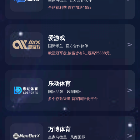
版权所有：火狐官方网站-火狐(中国) |
玉米深火狐官方网站-火狐(中国)
|
杂粮
火狐官方网站-火狐(中国)
|
手机：13298369555
网
址：//harthillstud.com/
生产基地：中国-焦作-武陟县产业集聚
区东区詹郇东路路北
销售地址：中国-焦作-武陟县产业集聚
区东区詹郇东路路北