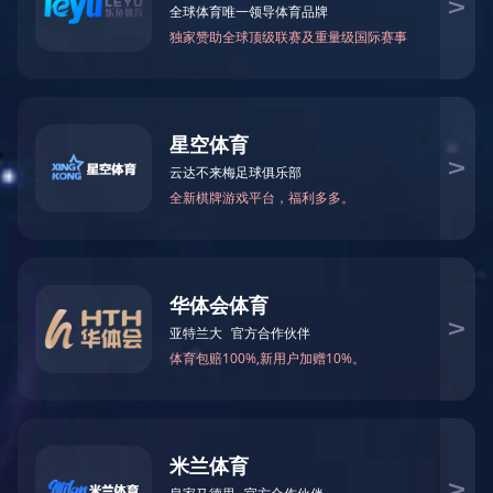
+ 面粉火狐官方网站-火狐(中国)
+ 杂粮火狐官方网站-火狐(中国)
+ 配套设备
火狐官方网站-火狐(中国)
手 机：13298369555
电 话：0391-8335329
手 机：13298369555
地 址：河南省—武陟县产业聚集区东区（詹郇
东路路北）