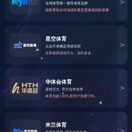
+ 面粉火狐官方网站-火狐(中国)
般情况下，玉米加
+ 杂粮火狐官方网站-火狐(中国)
艺流程吧吧!
1、重力提胚工艺
+ 配套设备
提胚机，精选出大
压、二筛后进步将
2、吸式比重提胚提
8W筛上进入提胚
进入压胚磨粉工序
火狐官方网站-火狐(中国)
以上内容来自火狐官
55322126/13298369
手 机：13298369555
电 话：0371-55322129
上一篇：
玉米加工
手 机：13298369555
地 址：中国-郑州-国家高新技术产业开发区莲
花街100号